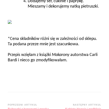
Dodajemy ser, cukinie i paprykę.
Mieszamy i dekorujemy natką pietruszki.
*Cena składników różni się w zależności od sklepu.
Ta podana przeze mnie jest szacunkowa.
Przepis wzięłam z książki
Makarony
autorstwa Carli
Bardi i nieco go zmodyfikowałam.
Zobacz
POPRZEDNI ARTYKUŁ
NASTĘPNY ARTYKUŁ