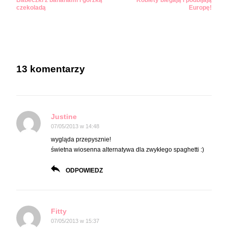
Babeczki z bananami i gorzką
Kobiety biegają i podbijają
wpisy
czekoladą
Europę!
13 komentarzy
Justine
07/05/2013 w 14:48
wygląda przepysznie!
świetna wiosenna alternatywa dla zwykłego spaghetti :)
ODPOWIEDZ
Fitty
07/05/2013 w 15:37