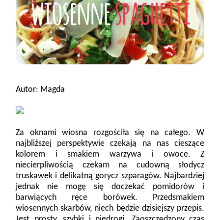
Autor: Magda
Za oknami wiosna rozgościła się na całego. W
najbliższej perspektywie czekają na nas cieszące
kolorem i smakiem warzywa i owoce. Z
niecierpliwością czekam na cudowną słodycz
truskawek i delikatną gorycz szparagów. Najbardziej
jednak nie mogę się doczekać pomidorów i
barwiących ręce borówek. Przedsmakiem
wiosennych skarbów, niech będzie dzisiejszy przepis.
Jest prosty, szybki i niedrogi. Zaoszczędzony czas