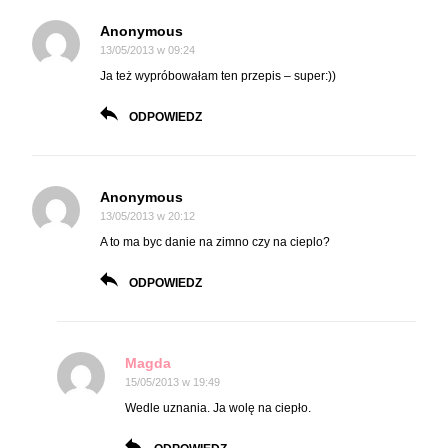
Anonymous
13/05/2013 w 09:24
Ja też wypróbowałam ten przepis – super:))
ODPOWIEDZ
Anonymous
13/05/2013 w 20:12
A to ma byc danie na zimno czy na cieplo?
ODPOWIEDZ
Magda
15/05/2013 w 19:49
Wedle uznania. Ja wolę na ciepło.