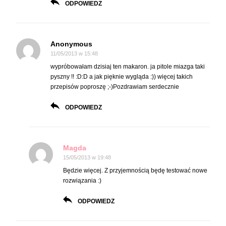
ODPOWIEDZ
Anonymous
11/05/2013 w 15:48
wypróbowałam dzisiaj ten makaron. ja pitole miazga taki
pyszny !! :D:D a jak pięknie wygląda :)) więcej takich
przepisów poproszę ;-)Pozdrawiam serdecznie
ODPOWIEDZ
Magda
15/05/2013 w 19:48
Będzie więcej. Z przyjemnością będę testować nowe
rozwiązania :)
ODPOWIEDZ