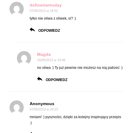
itsfineirantoday
07/05/2013 w 18:52
tylko nie oliwa z oliwek, si? :)
ODPOWIEDZ
Magda
15/05/2013 w 19:48
no oliwa :) Ty już pewnie nie możesz na nią patrzeć :)
ODPOWIEDZ
Anonymous
07/05/2013 w 20:23
mniam! :) pyszności, dzięki za kolejny inspirujący przepis
:)