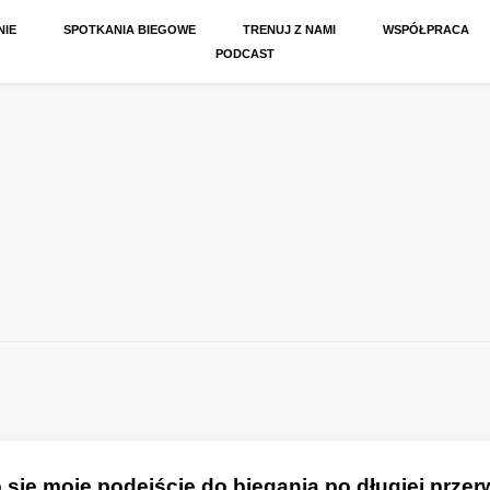
NIE
SPOTKANIA BIEGOWE
TRENUJ Z NAMI
WSPÓŁPRACA
PODCAST
 się moje podejście do biegania po długiej przer