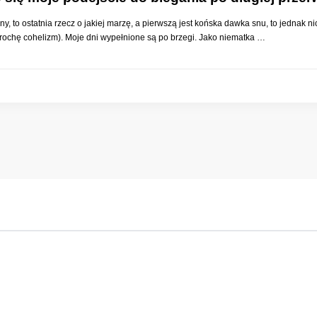
zny, to ostatnia rzecz o jakiej marzę, a pierwszą jest końska dawka snu, to jednak 
 trochę cohelizm). Moje dni wypełnione są po brzegi. Jako niematka …