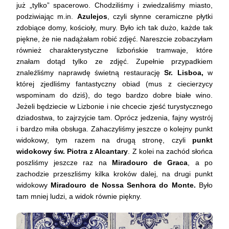
już „tylko” spacerowo. Chodziliśmy i zwiedzaliśmy miasto,
podziwiając m.in.
Azulejos
, czyli słynne ceramiczne płytki
zdobiące domy, kościoły, mury. Było ich tak dużo, każde tak
piękne, że nie nadążałam robić zdjęć. Nareszcie zobaczyłam
również charakterystyczne lizbońskie tramwaje, które
znałam dotąd tylko ze zdjęć. Zupełnie przypadkiem
znaleźliśmy naprawdę świetną restaurację
Sr. Lisboa,
w
której zjedliśmy fantastyczny obiad (mus z ciecierzycy
wspominam do dziś), do tego bardzo dobre białe wino.
Jeżeli będziecie w Lizbonie i nie chcecie zjeść turystycznego
dziadostwa, to zajrzyjcie tam. Oprócz jedzenia, fajny wystrój
i bardzo miła obsługa. Zahaczyliśmy jeszcze o kolejny punkt
widokowy, tym razem na drugą stronę, czyli
punkt
widokowy św. Piotra z Alcantary
. Z kolei na zachód słońca
poszliśmy jeszcze raz na
Miradouro de Graca
, a po
zachodzie przeszliśmy kilka kroków dalej, na drugi punkt
widokowy
Miradouro de Nossa Senhora do Monte.
Było
tam mniej ludzi, a widok równie piękny.