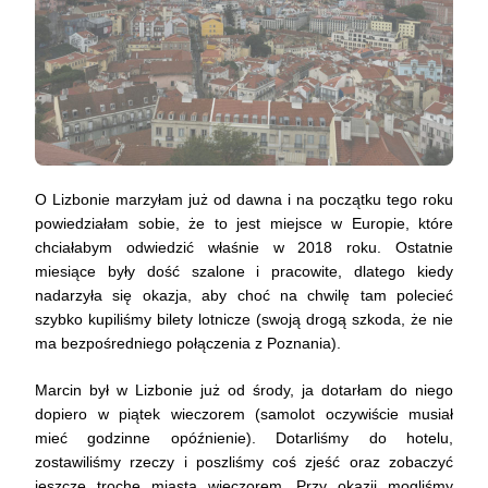
O Lizbonie marzyłam już od dawna i na początku tego roku
powiedziałam sobie, że to jest miejsce w Europie, które
chciałabym odwiedzić właśnie w 2018 roku. Ostatnie
miesiące były dość szalone i pracowite, dlatego kiedy
nadarzyła się okazja, aby choć na chwilę tam polecieć
szybko kupiliśmy bilety lotnicze (swoją drogą szkoda, że nie
ma bezpośredniego połączenia z Poznania).
Marcin był w Lizbonie już od środy, ja dotarłam do niego
dopiero w piątek wieczorem (samolot oczywiście musiał
mieć godzinne opóźnienie). Dotarliśmy do hotelu,
zostawiliśmy rzeczy i poszliśmy coś zjeść oraz zobaczyć
jeszcze trochę miasta wieczorem. Przy okazji mogliśmy