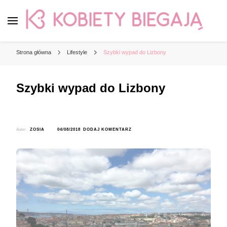
Kobiety Biegają
by Zosia
Strona główna
Lifestyle
Szybki wypad do Lizbony
Szybki wypad do Lizbony
DO
Autor:
ZOSIA
04/08/2018
DODAJ KOMENTARZ
SZYBKI
WYPAD
DO
LIZBONY