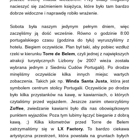
nacieszyć się zaćmieniem księżyca, które było tam bardzo
dobrze widoczne i naprawdę robiło wrażenie.
Sobota była naszym jedynym pełnym dniem, więc
zaczęliśmy ją dość wcześnie. Równo o godzinie 8:00
portugalskiego czasu (godzina do tyłu) wyruszyliśmy z
hotelu. Biegiem oczywiście. Plan był taki, aby pobiec wzdłuż
rzeki w kierunku
Torre de Belem
, czyli jednej z największych
atrakcji turystycznych Lizbony (w 2007 wieża została
wybrana jednym z Siedmiu Cudów Portugalii). Po drodze
minęliśmy oczywiście kilka innych miejsc wartych
zobaczenia. Takich jak np.
Winda Santa Justa
, która jest
symbolem centrum stolicy Portugalii. Oczywiście po drodze
było kilka przystanków na kawę, w kawiarniach, o których
czytaliśmy przed wyjazdem. Jeszcze zanim otworzyliśmy
Zoffee
, zwiedzanie kawiarni było dla nas obowiązkowym
punktem wyjazdów. Poza tym lubimy łączyć bieganie z dobrą
kawą. ;) Kilka kilometrów przed Torre de Belem
zatrzymaliśmy się w
LX Factory.
To bardzo ciekawa
artystyczna przestrzeń, która powstała na gruntach byłych