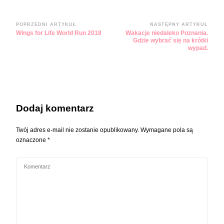
Zobacz
POPRZEDNI ARTYKUŁ
NASTĘPNY ARTYKUŁ
Wings for Life World Run 2018
Wakacje niedaleko Poznania.
wpisy
Gdzie wybrać się na krótki
wypad.
Dodaj komentarz
Twój adres e-mail nie zostanie opublikowany.
Wymagane pola są
oznaczone
*